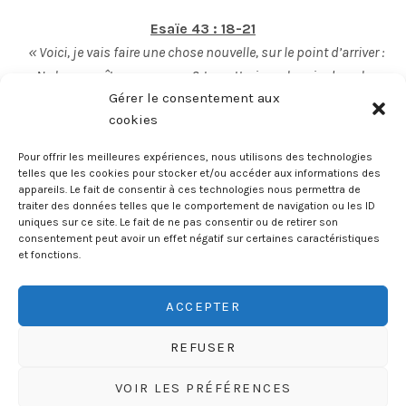
Esaïe 43 : 18-21
« Voici, je vais faire une chose nouvelle, sur le point d’arriver :
Ne la connaîtrez-vous pas ? Je mettrai un chemin dans le
Gérer le consentement aux
désert, Et des fleuves dans la solitude. Les bêtes des champs
cookies
me glorifieront, les chacals et les autruches, parce que j’aurai
mis des eaux dans le désert, des fleuves dans la solitude, pour
Pour offrir les meilleures expériences, nous utilisons des technologies
abreuver mon peuple, mon élu. Le peuple que je me suis formé
telles que les cookies pour stocker et/ou accéder aux informations des
appareils. Le fait de consentir à ces technologies nous permettra de
publiera mes louanges. »
traiter des données telles que le comportement de navigation ou les ID
uniques sur ce site. Le fait de ne pas consentir ou de retirer son
consentement peut avoir un effet négatif sur certaines caractéristiques
et fonctions.
ACCEPTER
SOCIAL MEDIA PROFILES
Instagram
Facebook
YouTube
REFUSER
Powered by
AudioTheme
VOIR LES PRÉFÉRENCES